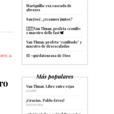
Mariquilla: esa cascada de
abrazos
San José, ¿rezamos juntos?
🇮🇹 Van Thuan, profeta «confit»
e maestro delle fasi 🕊
Van Thuan, profeta “confitado” y
maestro de desescaladas
El #quédatencasa de Dios
ENTE
,
¡A
Más populares
ro
Van Thuan. Libre entre rejas
¡A LEER!
¡Gracias, Pablo Erroz!
ESTO ES VIDA