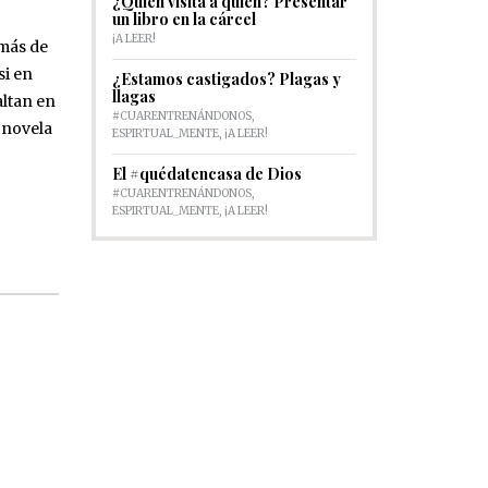
¿Quién visita a quién? Presentar
un libro en la cárcel
¡A LEER!
 más de
si en
¿Estamos castigados? Plagas y
llagas
altan en
#CUARENTRENÁNDONOS
,
 novela
ESPIRTUAL_MENTE
,
¡A LEER!
El #quédatencasa de Dios
#CUARENTRENÁNDONOS
,
ESPIRTUAL_MENTE
,
¡A LEER!