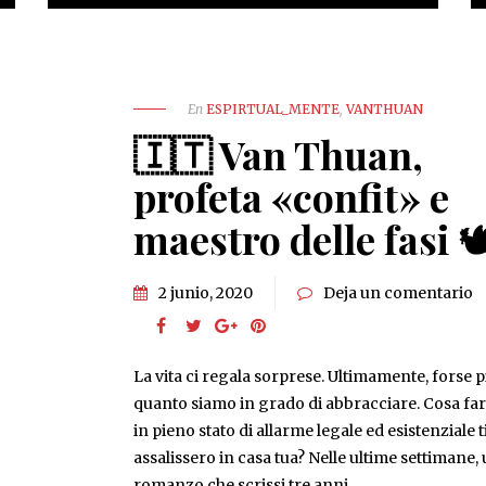
En
ESPIRTUAL_MENTE
,
VANTHUAN
🇮🇹 Van Thuan,
profeta «confit» e
maestro delle fasi 
2 junio, 2020
Deja un comentario
La vita ci regala sorprese. Ultimamente, forse p
quanto siamo in grado di abbracciare. Cosa far
in pieno stato di allarme legale ed esistenziale t
assalissero in casa tua? Nelle ultime settimane,
romanzo che scrissi tre anni…