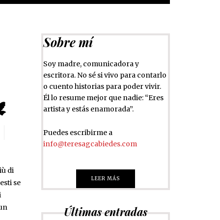
Sobre mí
Soy madre, comunicadora y
escritora. No sé si vivo para contarlo
o cuento historias para poder vivir.
Él lo resume mejor que nadie: “Eres

artista y estás enamorada”.
Puedes escribirme a
info@teresagcabiedes.com
iù di
LEER MÁS
esti se
i
 un
Últimas entradas