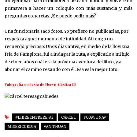
un ejemplar para la biblioteca de cada módulo y volveré en
primavera a hacer un coloquio con más sustancia y más
preguntas concretas. ¿Se puede pedir más?
Una funcionaria sacó fotos. Yo prefiero no publicarlas, por
respeto a aquel momento de intimidad. Sí tengo un
recuerdo precioso. Unos días antes, en medio de la llovizna
fría de Pamplona, fui a indagar la ruta, a explicarle a mi hijo
de cinco años cuál era la próxima aventura del libro, y a
abonar el camino rezando con él. Esa es la mejor foto.
Fotografía cortesía de Hervé Alústiza 🙂
#LIBREENTREREJAS
CÁRCEL
FCOM UNAV
MISERICORDIA
VAN THUAN