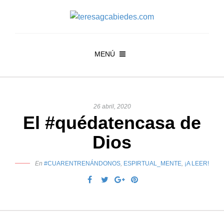
MENÚ
26 abril, 2020
El #quédatencasa de
Dios
En
#CUARENTRENÁNDONOS
,
ESPIRTUAL_MENTE
,
¡A LEER!