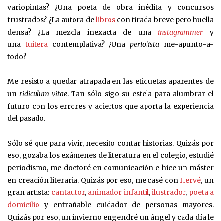
variopintas? ¿Una poeta de obra inédita y concursos
frustrados? ¿La autora de
libros
con tirada breve pero huella
densa? ¿La mezcla inexacta de una
instagrammer
y
una
tuitera
contemplativa? ¿Una
periolista
me-apunto-a-
todo?
Me resisto a quedar atrapada en las etiquetas aparentes de
un
ridiculum vitae
. Tan sólo sigo su estela para alumbrar el
futuro con los errores y aciertos que aporta la experiencia
del pasado.
Sólo sé que para vivir, necesito contar historias. Quizás por
eso, gozaba los exámenes de literatura en el colegio, estudié
periodismo, me doctoré en comunicación e hice un máster
en creación literaria. Quizás por eso, me casé con
Hervé
, un
gran artista:
cantautor
,
animador infantil
,
ilustrador
,
poeta a
domicilio
y entrañable cuidador de personas mayores.
Quizás por eso, un invierno engendré un ángel y cada día le