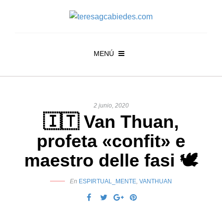
MENÚ
2 junio, 2020
🇮🇹 Van Thuan,
profeta «confit» e
maestro delle fasi 🕊
En
ESPIRTUAL_MENTE
,
VANTHUAN