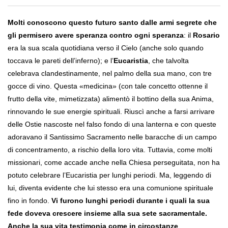
Molti conoscono questo futuro santo dalle armi segrete che
gli permisero avere speranza contro ogni speranza
: il
Rosario
era la sua scala quotidiana verso il Cielo (anche solo quando
toccava le pareti dell’inferno); e l’
Eucaristia
, che talvolta
celebrava clandestinamente, nel palmo della sua mano, con tre
gocce di vino. Questa «medicina» (con tale concetto ottenne il
frutto della vite, mimetizzata) alimentò il bottino della sua Anima,
rinnovando le sue energie spirituali. Riuscì anche a farsi arrivare
delle Ostie nascoste nel falso fondo di una lanterna e con queste
adoravano il Santissimo Sacramento nelle baracche di un campo
di concentramento, a rischio della loro vita. Tuttavia, come molti
missionari, come accade anche nella Chiesa perseguitata, non ha
potuto celebrare l’Eucaristia per lunghi periodi. Ma, leggendo di
lui, diventa evidente che lui stesso era una comunione spirituale
fino in fondo.
Vi furono lunghi periodi durante i quali la sua
fede doveva crescere insieme alla sua sete sacramentale.
Anche la sua vita testimonia come in circostanze