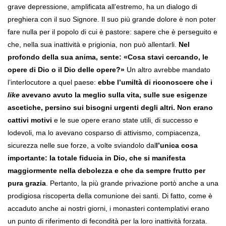
grave depressione, amplificata all’estremo, ha un dialogo di
preghiera con il suo Signore. Il suo più grande dolore è non poter
fare nulla per il popolo di cui è pastore: sapere che è perseguito e
che, nella sua inattività e prigionia, non può allentarli.
Nel
profondo della sua anima, sente: «Cosa stavi cercando, le
opere di Dio o il Dio delle opere?»
Un altro avrebbe mandato
l’interlocutore a quel paese:
ebbe l’umiltà di riconoscere che i
like
avevano avuto la meglio sulla vita, sulle sue esigenze
ascetiche, persino sui bisogni urgenti degli altri. Non erano
cattivi motivi
e le sue opere erano state utili, di successo e
lodevoli, ma lo avevano cosparso di attivismo, compiacenza,
sicurezza nelle sue forze, a volte sviandolo dal
l’unica cosa
importante: la totale fiducia in Dio, che si manifesta
maggiormente nella debolezza e che da sempre frutto per
pura grazia
. Pertanto, la più grande privazione portò anche a una
prodigiosa riscoperta della comunione dei santi. Di fatto, come è
accaduto anche ai nostri giorni, i monasteri contemplativi erano
un punto di riferimento di fecondità per la loro inattività forzata.