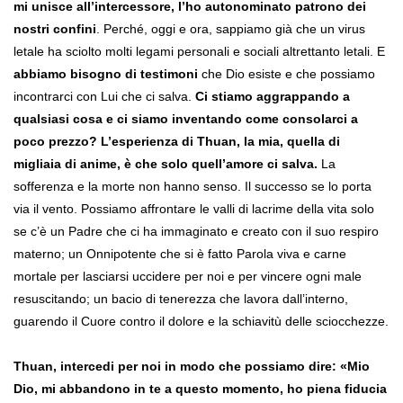
mi unisce all’intercessore, l’ho autonominato patrono dei
nostri confini
. Perché, oggi e ora, sappiamo già che un virus
letale ha sciolto molti legami personali e sociali altrettanto letali. E
abbiamo bisogno di testimoni
che Dio esiste e che possiamo
incontrarci con Lui che ci salva.
Ci stiamo aggrappando a
qualsiasi cosa e ci siamo inventando come consolarci a
poco prezzo? L’esperienza di Thuan, la mia, quella di
migliaia di anime, è che solo quell’amore ci salva.
La
sofferenza e la morte non hanno senso. Il successo se lo porta
via il vento. Possiamo affrontare le valli di lacrime della vita solo
se c’è un Padre che ci ha immaginato e creato con il suo respiro
materno; un Onnipotente che si è fatto Parola viva e carne
mortale per lasciarsi uccidere per noi e per vincere ogni male
resuscitando; un bacio di tenerezza che lavora dall’interno,
guarendo il Cuore contro il dolore e la schiavitù delle sciocchezze.
Thuan, intercedi per noi in modo che possiamo dire: «Mio
Dio, mi abbandono in te a questo momento, ho piena fiducia