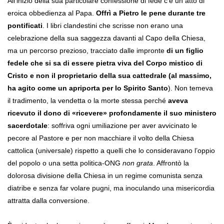
All’inizio della sua particolare confessione di fede c’è un atto di
eroica obbedienza al Papa.
Offrì a Pietro le pene durante tre
pontificati
. I libri clandestini che scrisse non erano una
celebrazione della sua saggezza davanti al Capo della Chiesa,
ma un percorso prezioso, tracciato dalle impronte
di un figlio
fedele che si sa di essere pietra viva del Corpo mistico di
Cristo e non il proprietario della sua cattedrale (al massimo,
ha agito come un apriporta per lo Spirito Santo
). Non temeva
il tradimento, la vendetta o la morte stessa perché
aveva
ricevuto il dono di «ricevere» profondamente il suo ministero
sacerdotale
: soffriva ogni umiliazione per aver avvicinato le
pecore al Pastore e per non macchiare il volto della Chiesa
cattolica (universale) rispetto a quelli che lo consideravano l’oppio
del popolo o una setta politica-ONG
non grata
. Affrontò la
dolorosa divisione della Chiesa in un regime comunista senza
diatribe e senza far volare pugni, ma inoculando una misericordia
attratta dalla conversione.