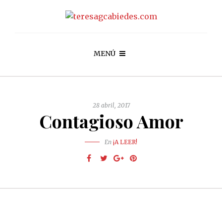
MENÚ
28 abril, 2017
Contagioso Amor
En
¡A LEER!