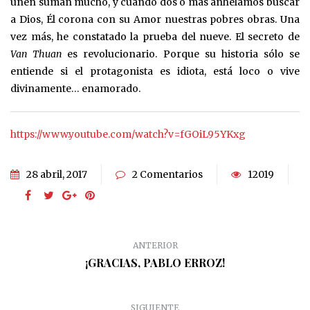
unen suman mucho, y cuando dos o más anhelamos buscar
a Dios, Él corona con su Amor nuestras pobres obras. Una
vez más, he constatado la prueba del nueve. El secreto de
Van Thuan
es revolucionario. Porque su historia sólo se
entiende si el protagonista es idiota, está loco o vive
divinamente… enamorado.
https://www.youtube.com/watch?v=fGOiL95YKxg
28 abril, 2017
2 Comentarios
12019
ANTERIOR
¡GRACIAS, PABLO ERROZ!
SIGUIENTE